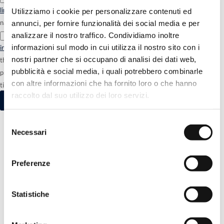
link
referred to in Articles. 13 and 14 of the GDPR 2016/679 and the
Utilizziamo i cookie per personalizzare contenuti ed
national legislation in force.
annunci, per fornire funzionalità dei social media e per
analizzare il nostro traffico. Condividiamo inoltre
Newsletter. I declare that I have read and understood
the newsletter
informazioni sul modo in cui utilizza il nostro sito con i
information
and I authorize the processing of my personal data for sending
nostri partner che si occupano di analisi dei dati web,
the informative, commercial newsletter and promotional, by e-mail. The
pubblicità e social media, i quali potrebbero combinarle
provision of data for this purpose is optional and can be withdrawn at any
con altre informazioni che ha fornito loro o che hanno
time.
raccolto dal suo utilizzo dei loro servizi.
Selezione
Necessari
del
consenso
Preferenze
Statistiche