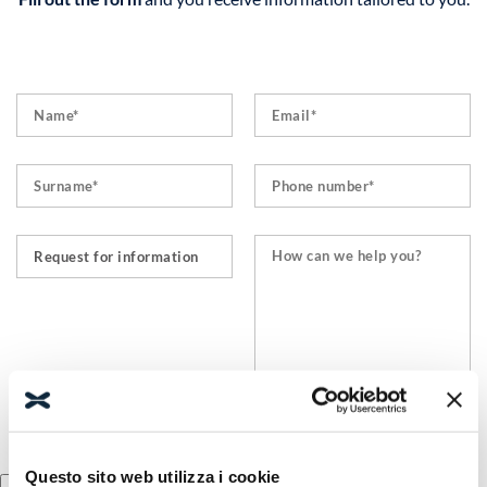
Questo sito web utilizza i cookie
I declare that I have read and understood the information available at