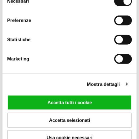
Necessari
del
INFINITO SC1
INFINITO SF+F
consenso
Duschabtrennung mit
Eckduschabtrennung mit
Preferenze
Magnetschwebe-Schiebetür,
Magnetschwebe-Schiebetür.
in Nische.
GEHE ZUM PRODUKT
Statistiche
GEHE ZUM PRODUKT
Marketing
Mostra dettagli
Accetta tutti i cookie
Accetta selezionati
Usa cookie necessari