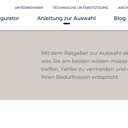
UNTERNEHMEN
TECHNISCHE UNTERSTÜTZUNG
ARCH
igurator
Anleitung zur Auswahl
Blog
Mit dem Ratgeber zur Auswahl de
was Sie am besten wissen müsse
treffen, Fehler zu vermeiden und
Ihren Bedürfnissen entspricht.