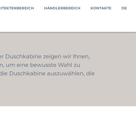
ITEKTENBEREICH
HÄNDLERBEREICH
KONTAKTE
DE
r Duschkabine zeigen wir Ihnen,
n, um eine bewusste Wahl zu
 die Duschkabine auszuwählen, die