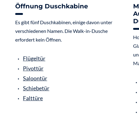
Öffnung Duschkabine
M
A
D
Es gibt fünf Duschkabinen, einige davon unter
verschiedenen Namen. Die Walk-in-Dusche
Ho
erfordert kein Öffnen.
Gl
un
Flügeltür
Ma
Pivottür
Saloontür
Schiebetür
Falttüre