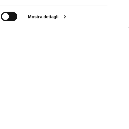
Mostra dettagli
BADEZIMMERAMBIENTE
os
Cupro
Zeitgenössischer Stil
Kubik
Rustikaler Stil
amo
Evox
Moderner Stil
Puro
Stil Haus am Meer
r
Unico
Stil der Mansarde
Style
Wellnessbereich