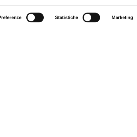
Preferenze
Statistiche
Marketing
KOLLEKTIONEN
kabine
Bobox
Steam
Smart
Bybl
annenaufsatz
Wall
Lyra
Stone
Saia
hwannen und
Light
Flat
Raso
Cal
e
Wannen
Lago
Infinito
Axia
nzungen
Oblique
Slim
Cardine
Luxo
en
Joy
Easy