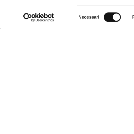
Selezione
Necessari
del
consenso
TYPEN
Dusch
Via Leonardo Da Vinci, 2/A
Badew
30020, Torre di Mosto (VE)
Dusc
P.iva: 03409730276
wänd
R.E.A.: VE-305994
Ergä
Wann
Privacy Policy