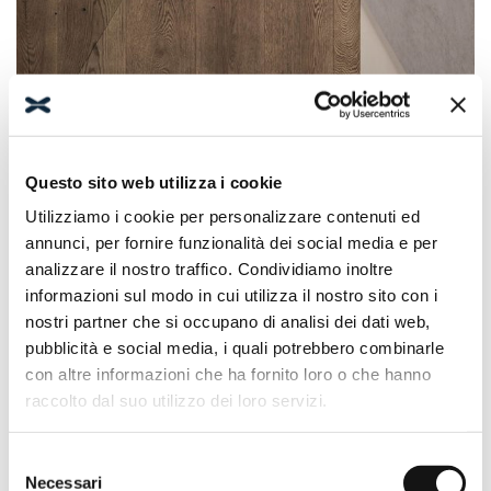
Produkte
Kollektionen
Stone
Questo sito web utilizza i cookie
Utilizziamo i cookie per personalizzare contenuti ed
annunci, per fornire funzionalità dei social media e per
analizzare il nostro traffico. Condividiamo inoltre
informazioni sul modo in cui utilizza il nostro sito con i
nostri partner che si occupano di analisi dei dati web,
pubblicità e social media, i quali potrebbero combinarle
con altre informazioni che ha fornito loro o che hanno
raccolto dal suo utilizzo dei loro servizi.
Selezione
STONE
STONE
Necessari
ECKDUSCHWANNE
HALBRUNDE
del