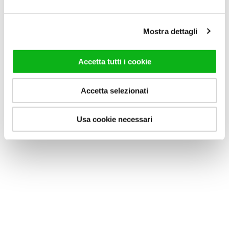
KUBIK B1
KUBIK PB
Mostra dettagli
Duschabtrennung in Nische
Duschabtrennung in Nische
mit Schwenktür,
mit Drehtür nach innen und
gekennzeichnet durch
außen zur Festseite öffnend.
Accetta tutti i cookie
Innen- und Außenöffnung.
GEHE ZUM PRODUKT
GEHE ZUM PRODUKT
Accetta selezionati
Usa cookie necessari