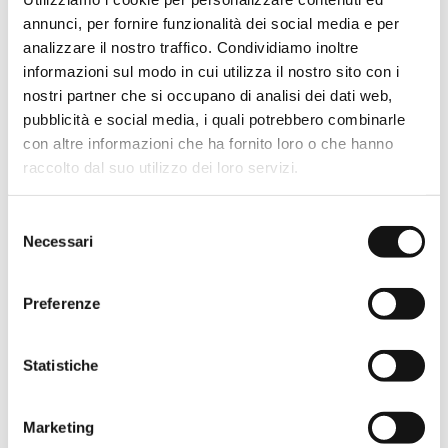
Duschabtrennung mit
Duschabtrennung mit
annunci, per fornire funzionalità dei social media e per
Schwenktür, mit Öffnung
fester und schwenkbarer Tür
analizzare il nostro traffico. Condividiamo inoltre
nach innen und außen.
mit Innen- und
Außenöffnung und
informazioni sul modo in cui utilizza il nostro sito con i
Schwenköffnung.
GEHE ZUM PRODUKT
nostri partner che si occupano di analisi dei dati web,
pubblicità e social media, i quali potrebbero combinarle
GEHE ZUM PRODUKT
con altre informazioni che ha fornito loro o che hanno
raccolto dal suo utilizzo dei loro servizi.
Selezione
Necessari
del
consenso
Preferenze
Statistiche
Marketing