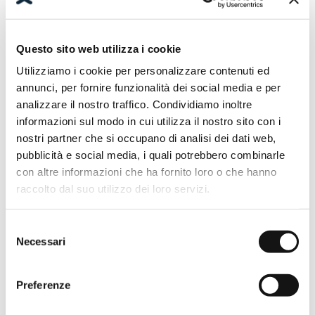
Haus am Meer Stil
Das Bad für das Haus am Meer spricht von
Questo sito web utilizza i cookie
Schönheit und Geselligkeit, das natürliche
Utilizziamo i cookie per personalizzare contenuti ed
Licht, das die Räume zum Leben erweckt, wird
zum Blickfang. Sogar in der Stadt.
annunci, per fornire funzionalità dei social media e per
analizzare il nostro traffico. Condividiamo inoltre
informazioni sul modo in cui utilizza il nostro sito con i
FINDE MEHR HERAUS
nostri partner che si occupano di analisi dei dati web,
pubblicità e social media, i quali potrebbero combinarle
con altre informazioni che ha fornito loro o che hanno
raccolto dal suo utilizzo dei loro servizi.
Selezione
Necessari
del
consenso
Preferenze