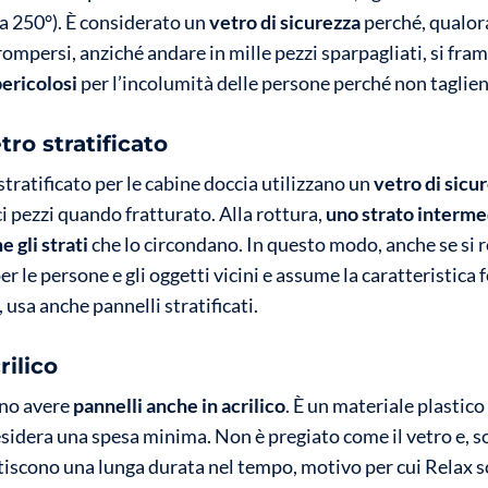
a 250°). È considerato un
vetro di sicurezza
perché, qualor
 rompersi, anziché andare in mille pezzi sparpagliati, si fr
pericolosi
per l’incolumità delle persone perché non taglien
tro stratificato
 stratificato per le cabine doccia utilizzano un
vetro di sicu
ci pezzi quando fratturato. Alla rottura,
uno strato interme
 gli strati
che lo circondano. In questo modo, anche se si 
er le persone e gli oggetti vicini e assume la caratteristica
, usa anche pannelli stratificati.
rilico
ono avere
pannelli anche in acrilico
. È un materiale plastico
esidera una spesa minima. Non è pregiato come il vetro e, s
tiscono una lunga durata nel tempo, motivo per cui Relax s