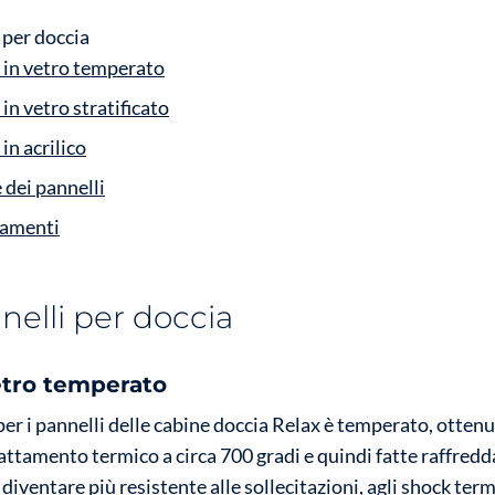
i per doccia
 in vetro temperato
 in vetro stratificato
in acrilico
 dei pannelli
tamenti
nnelli per doccia
etro temperato
 per i pannelli delle cabine doccia Relax è temperato, otten
attamento termico a circa 700 gradi e quindi fatte raffred
diventare più resistente alle sollecitazioni, agli shock termi