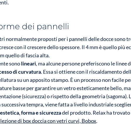
enti.
orme dei pannelli
etri normalmente proposti per i pannelli delle docce sono tr
e cresce con il crescere dello spessore. Il 4 mm è quello più
mm quello di fascia alta.
mente sono
lineari
, ma alcune persone preferiscono le linee d
cesso di curvatura
. Essa si ottiene con il riscaldamento de
llatura su un apposito stampo. È un processo non facile p
ature basse per garantire un vetro esteticamente bello, m
tazione (sicurezza) o rispetto della geometria (sagoma). 
a successiva tempra, viene fatta a livello industriale sceglie
stetica, forma e sicurezza
del prodotto. Relax ha trovato
llezione di box doccia con vetri curvi, Bobox
.