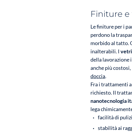
Finiture e
Le finiture per i p
perdono la traspar
morbido al tatto. 
inalterabili. I
vetr
della lavorazione 
anche più costosi, 
doccia
.
Fra i trattamenti a
richiesto. Il tratt
nanotecnologia it
lega chimicamente 
facilità di puliz
stabilità ai rag