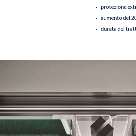
protezione extr
aumento del 20
durata del tra