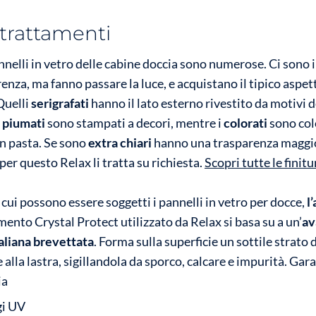
 trattamenti
annelli in vetro delle cabine doccia sono numerose. Ci sono 
enza, ma fanno passare la luce, e acquistano il tipico aspet
Quelli
serigrafati
hanno il lato esterno rivestito da motivi 
i piumati
sono stampati a decori, mentre i
colorati
sono col
in pasta. Se sono
extra chiari
hanno una trasparenza maggi
per questo Relax li tratta su richiesta.
Scopri tutte le finitu
 cui possono essere soggetti i pannelli in vetro per docce,
l
amento Crystal Protect utilizzato da Relax si basa su a un’
av
aliana brevettata
. Forma sulla superficie un sottile strato 
alla lastra, sigillandola da sporco, calcare e impurità. Gara
ia
gi UV