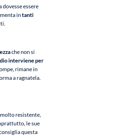
a dovesse essere
ammenta in
tanti
ti.
rezza
che non si
dio interviene per
rompe, rimane in
 forma a ragnatela.
 molto resistente,
oprattutto, le sue
consiglia questa