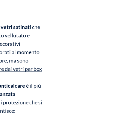
i
vetri satinati
che
to vellutato e
decorativi
orati al momento
ore, ma sono
re dei vetri per box
’anticalcare
è il più
anzata
di protezione che si
ntisce: