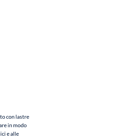
uto con lastre
dare in modo
ci e alle