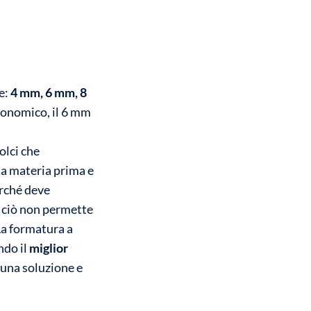
e:
4 mm, 6 mm, 8
 economico, il 6 mm
olci che
lla materia prima e
erché deve
a ciò non permette
La formatura a
ndo il
miglior
 una soluzione e