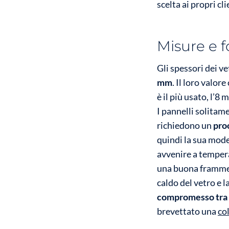
scelta ai propri cli
Misure e f
Gli spessori dei v
mm
. Il loro valor
è il più usato, l’8 
I pannelli solita
richiedono un
pro
quindi la sua mode
avvenire a temper
una buona frammen
caldo del vetro e l
compromesso tra e
brevettato una
co