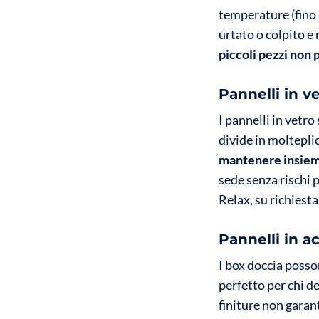
temperature (fino 
urtato o colpito e
piccoli pezzi non 
Pannelli in ve
I pannelli in vetro
divide in moltepli
mantenere insieme
sede senza rischi p
Relax, su richiesta
Pannelli in ac
I box doccia poss
perfetto per chi d
finiture non garan