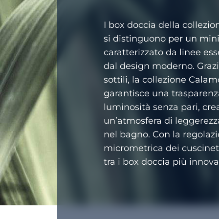
I box doccia della collezi
si distinguono per un mi
caratterizzato da linee ess
dal design moderno. Grazie
sottili, la collezione Calam
garantisce una trasparenz
luminosità senza pari, cr
un’atmosfera di leggerezza
nel bagno. Con la regolaz
micrometrica dei cuscinet
tra i box doccia più innovat