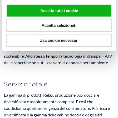
Sostenibilità
Accetta tutti i cookie
Ci impegniamo ogni giorno per garantire uno sviluppo
sostenibile della nostra realtà aziendale. Utilizziamo materiali
Accetta selezionati
come vetro e alluminio riciclabili al 100%, così come le
confezioni dei nostri prodotti. Dal 2021 abbiamo scelto di
Usa cookie necessari
stampare anche i nostri cataloghi con carta di origine
europea, certificata e proveniente da una filiera controllata e
sostenibile. Allo stesso tempo, la tecnologia di stampa H-UV
delle copertine non utilizza vernici dannose per l’ambiente.
Servizio totale
La gamma di prodotti Relax, produzione box doccia, è
diversificata e assolutamente completa. È così che
soddisfiamo qualsiasi esigenza del consumatore. Più ricca e
diversificata è la gamma delle cabine doccia e degli altri