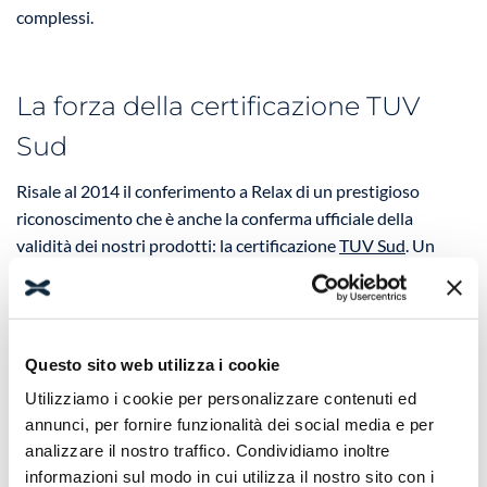
complessi.
La forza della certificazione TUV
Sud
Risale al 2014 il conferimento a Relax di un prestigioso
riconoscimento che è anche la conferma ufficiale della
validità dei nostri prodotti: la certificazione
TUV Sud
. Un
premio alla professionalità di chi lavora per Relax, agli
avanzati sistemi di progettazione e sviluppo di nuovi
prodotti, al razionale sistema produttivo, all’accurato
controllo delle merci, al premuroso servizio clienti. Da allora
Questo sito web utilizza i cookie
abbiamo sempre mantenuto questa certificazione.
Utilizziamo i cookie per personalizzare contenuti ed
annunci, per fornire funzionalità dei social media e per
analizzare il nostro traffico. Condividiamo inoltre
La tecnologia al servizio della
informazioni sul modo in cui utilizza il nostro sito con i