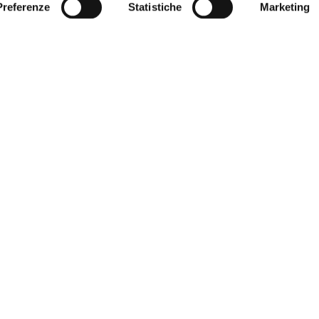
Preferenze
Statistiche
Marketing
GIE
COLLEZIONI
occia
Bobox
Steam
Smart
Bybl
vasca
Wall
Lyra
Stone
Saia
 doccia e Pareti
Light
Flat
Raso
Cal
lementi
Vasche
Lago
Infinito
Axia
e
Cardine
Slim
Luxor
Unic