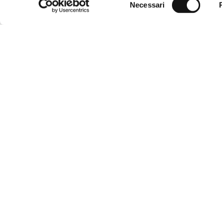
Necessari
del
consenso
TIPOLO
Box d
Via Leonardo Da Vinci, 2/A
Sopra
30020, Torre di Mosto (VE)
Piatti
P.iva: 03409730276
Comp
R.E.A.: VE-305994
Vasch
Privacy Policy
Cookie Policy
Legal info