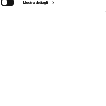
Mostra dettagli
AMBIENTI
os
Cupro
Stile contemporaneo
Kubik
Stile rustico
amo
Evox
Stile moderno
Oblique
Stile casa al mare
o
Joy
Stile area benessere
Stile mansarda