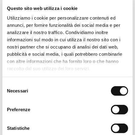
Questo sito web utilizza i cookie
Utilizziamo i cookie per personalizzare contenuti ed
annunci, per fornire funzionalità dei social media e per
analizzare il nostro traffico. Condividiamo inoltre
informazioni sul modo in cui utilizza il nostro sito con i
nostri partner che si occupano di analisi dei dati web,
BOBOX A IN
BOBOX A
pubblicità e social media, i quali potrebbero combinarle
NICCHIA
con altre informazioni che ha fornito loro o che hanno
Box doccia walk-in
Box doccia walk-in
raccolto dal suo utilizzo dei loro servizi.
caratterizzato dalla
caratterizzato dalla
raggiatura del vetro.
raggiatura del vetro.
Selezione
VAI AL PRODOTTO
VAI AL PRODOTTO
Necessari
del
consenso
Preferenze
Statistiche