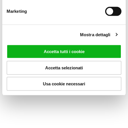
Marketing
Mostra dettagli
Accetta tutti i cookie
BOBOX A + AB
BOBOX C
Accetta selezionati
Cabina doccia con anta a
Box doccia walk-in
battente dagli angoli
caratterizzato da una doppia
raggiati.
raggiatura del vetro.
Usa cookie necessari
VAI AL PRODOTTO
VAI AL PRODOTTO