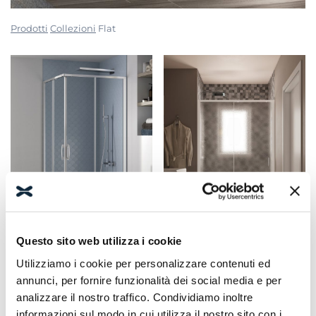
Prodotti
Collezioni
Flat
Questo sito web utilizza i cookie
FLAT A + A
FLAT SC1
Utilizziamo i cookie per personalizzare contenuti ed
annunci, per fornire funzionalità dei social media e per
Cabina doccia con doppia
Box doccia in nicchia con
analizzare il nostro traffico. Condividiamo inoltre
anta scorrevole e 7 cm di
porta scorrevole.
informazioni sul modo in cui utilizza il nostro sito con i
regolazione.