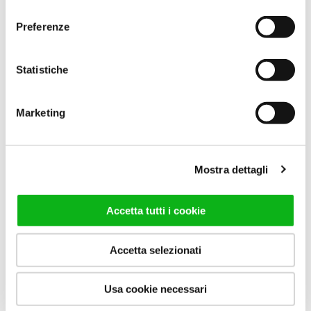
consenso
Cabina doccia semicircolare
Cabina doccia semicircolare
Preferenze
ad angolo con anta a
ad angolo con anta a
battente e piatto doccia
battente e piatto doccia
lungo 120 cm.
lungo 140 cm.
Statistiche
VAI AL PRODOTTO
VAI AL PRODOTTO
Marketing
Mostra dettagli
Accetta tutti i cookie
Accetta selezionati
Usa cookie necessari