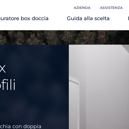
AZIENDA
ASSISTENZA
uratore box doccia
Guida alla scelta
x
ili
cchia con doppia