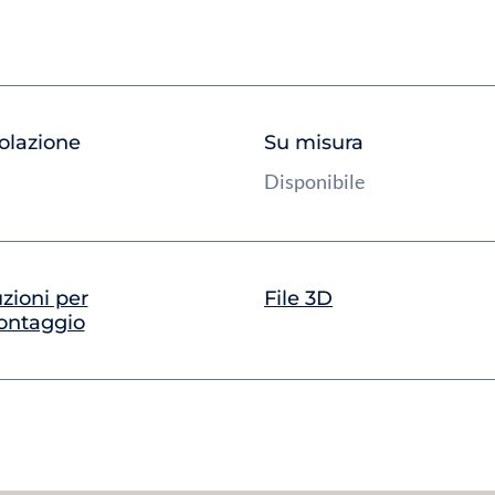
olazione
Su misura
m
Disponibile
uzioni per
File 3D
ontaggio