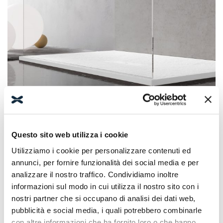
Questo sito web utilizza i cookie
Caratteristiche
Utilizziamo i cookie per personalizzare contenuti ed
annunci, per fornire funzionalità dei social media e per
Materiale: solid surface e gel-coat
analizzare il nostro traffico. Condividiamo inoltre
informazioni sul modo in cui utilizza il nostro sito con i
Colore bianco o nero
nostri partner che si occupano di analisi dei dati web,
Piletta centrale
pubblicità e social media, i quali potrebbero combinarle
Antiscivolo e antibatterico
con altre informazioni che ha fornito loro o che hanno