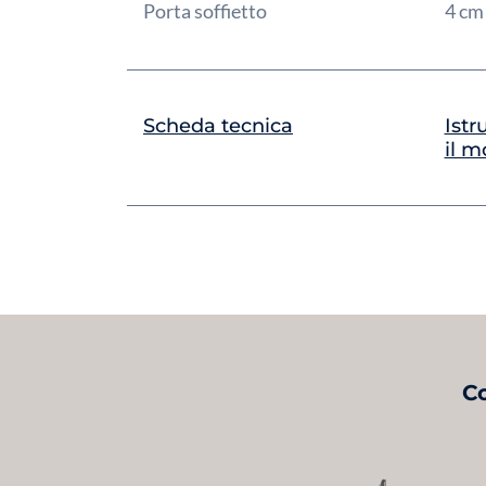
Porta soffietto
4 c
Scheda tecnica
Istr
il m
Co