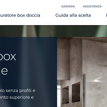
AZIENDA
ASSISTENZA
uratore box doccia
Guida alla scelta
box
le
o senza profili e
ento superiore e