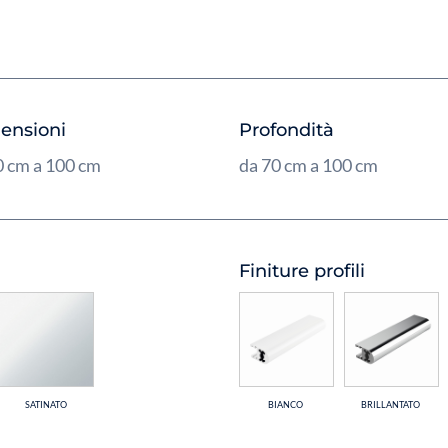
ensioni
Profondità
0 cm a 100 cm
da 70 cm a 100 cm
Finiture profili
SATINATO
BIANCO
BRILLANTATO