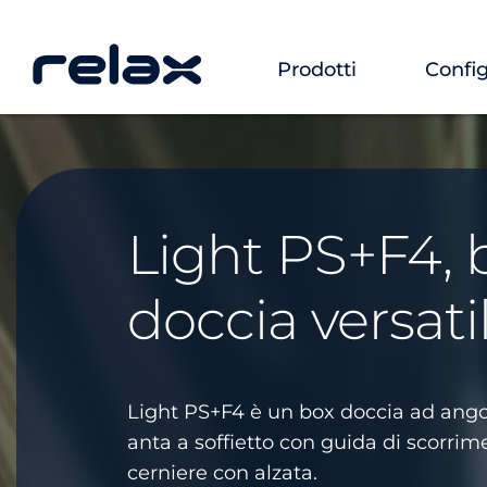
Prodotti
Config
Light PS+F4, 
doccia versati
Light PS+F4 è un box doccia ad angol
anta a soffietto con guida di scorrim
cerniere con alzata.