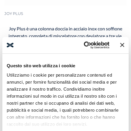
JOY PLUS
Joy Plus è una colonna doccia in acciaio inox con soffione
integrato, completa di miscelatore con deviatore a tre vie,
ovvero soffione, doccetta e due getti.
Tutti i complementi Relax sono prodotti in Italia, con qualità
certificata.
Questo sito web utilizza i cookie
Utilizziamo i cookie per personalizzare contenuti ed
annunci, per fornire funzionalità dei social media e per
analizzare il nostro traffico. Condividiamo inoltre
Dimensioni
informazioni sul modo in cui utilizza il nostro sito con i
nostri partner che si occupano di analisi dei dati web,
130x50 cm
pubblicità e social media, i quali potrebbero combinarle
con altre informazioni che ha fornito loro o che hanno
Finiture disponibili
raccolto dal suo utilizzo dei loro servizi.