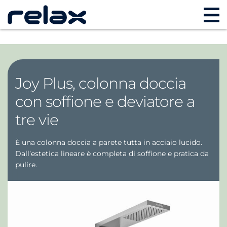
Joy Plus, colonna doccia
con soffione e deviatore a
tre vie
È una colonna doccia a parete tutta in acciaio lucido.
Dall’estetica lineare è completa di soffione e pratica da
pulire.