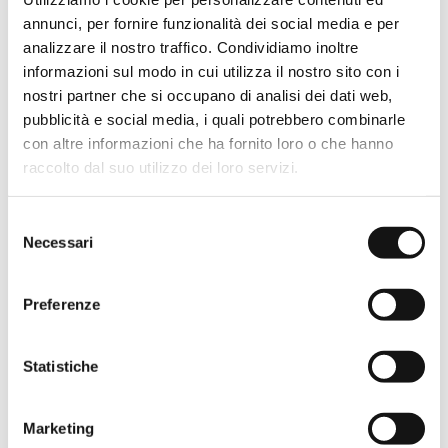
annunci, per fornire funzionalità dei social media e per
analizzare il nostro traffico. Condividiamo inoltre
CALAMO A+A
CALAMO SC1
informazioni sul modo in cui utilizza il nostro sito con i
nostri partner che si occupano di analisi dei dati web,
Cabine de douche avec
Cabine de douche à porte
porte coulissante à double
coulissante en niche.
pubblicità e social media, i quali potrebbero combinarle
angle.
con altre informazioni che ha fornito loro o che hanno
ALLER AU PRODUIT
raccolto dal suo utilizzo dei loro servizi.
ALLER AU PRODUIT
Selezione
Necessari
del
consenso
Preferenze
Statistiche
Marketing