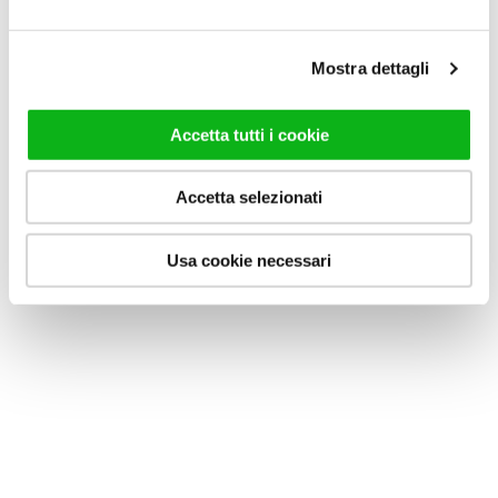
Mostra dettagli
CALAMO SC2
CALAMO SF+F
Accetta tutti i cookie
Cabine de douche avec
Cabine de douche avec
double porte coulissante en
porte coulissante et côté
niche.
fixe d’angle.
Accetta selezionati
ALLER AU PRODUIT
ALLER AU PRODUIT
Usa cookie necessari