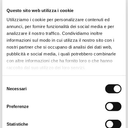
adottato con D.M. n. 143/2006. Altre informazioni
potrebbero altresì essere tratte da fonti pubbliche per
Questo sito web utilizza i cookie
ottemperare agli obblighi di cui al D.Lgs. 231/2007.
Utilizziamo i cookie per personalizzare contenuti ed
annunci, per fornire funzionalità dei social media e per
Comunicazione dei dati.
analizzare il nostro traffico. Condividiamo inoltre
Fermo il rispetto delle normative vigenti e in particolare dei
informazioni sul modo in cui utilizza il nostro sito con i
principi di cui all’art. 5 GDPR 2016/679, i dati potranno
nostri partner che si occupano di analisi dei dati web,
essere comunicati, esclusivamente per il perseguimento delle
pubblicità e social media, i quali potrebbero combinarle
finalità citata nella presente informativa, a:
con altre informazioni che ha fornito loro o che hanno
Aziende appartenenti allo stesso gruppo imprenditoriale;
raccolto dal suo utilizzo dei loro servizi.
Soggetti ai quali sia necessario comunicare i dati per
l’esecuzione di un contratto di cui l’Interessato è parte o
Selezione
per l’esecuzione di misure pre-contrattuali adottate su
Necessari
del
richiesta dello stesso, nonché, in generale, per il
consenso
perseguimento delle finalità citate nella presente
Preferenze
informativa;
Soggetti preposti alla gestione dei crediti quali, ad
Statistiche
esempio, società di factoring, istituti di credito, società di