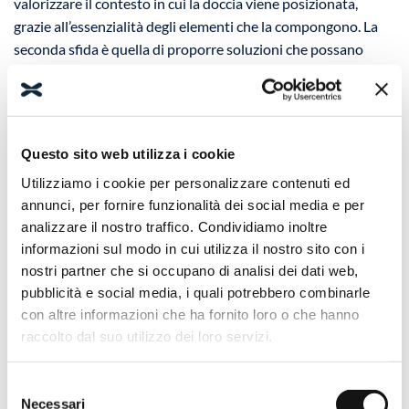
valorizzare il contesto in cui la doccia viene posizionata,
grazie all’essenzialità degli elementi che la compongono. La
seconda sfida è quella di proporre soluzioni che possano
essere durature nel tempo, per questo ogni cabina doccia di
design Relax è certificata dal più importante ente
certificatore Europeo,
TÜV SÜD
.
Questo sito web utilizza i cookie
Utilizziamo i cookie per personalizzare contenuti ed
annunci, per fornire funzionalità dei social media e per
analizzare il nostro traffico. Condividiamo inoltre
Alcuni esempi di cabina doccia di design
Relax
informazioni sul modo in cui utilizza il nostro sito con i
nostri partner che si occupano di analisi dei dati web,
pubblicità e social media, i quali potrebbero combinarle
con altre informazioni che ha fornito loro o che hanno
raccolto dal suo utilizzo dei loro servizi.
Selezione
Necessari
del