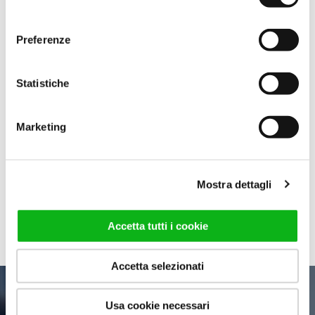
consenso
Preferenze
Statistiche
BOBOX C
Marketing
Box doccia walk-in
caratterizzato da una doppia
raggiatura del vetro.
Mostra dettagli
VAI AL PRODOTTO
Accetta tutti i cookie
Accetta selezionati
Vuoi vedere altri box
Usa cookie necessari