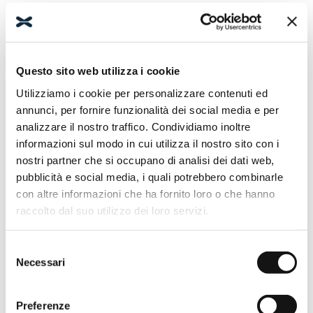
Questo sito web utilizza i cookie
Utilizziamo i cookie per personalizzare contenuti ed
annunci, per fornire funzionalità dei social media e per
analizzare il nostro traffico. Condividiamo inoltre
informazioni sul modo in cui utilizza il nostro sito con i
nostri partner che si occupano di analisi dei dati web,
pubblicità e social media, i quali potrebbero combinarle
con altre informazioni che ha fornito loro o che hanno
raccolto dal suo utilizzo dei loro servizi.
LIGHT VP2
LIGHT VP1 + VP2
Selezione
Necessari
del
Pare-baignoire composé
Pare-baignoire avec double
d’une porte battante.
porte battante. Verre 6mm.
consenso
ALLER AU PRODUIT
ALLER AU PRODUIT
Preferenze