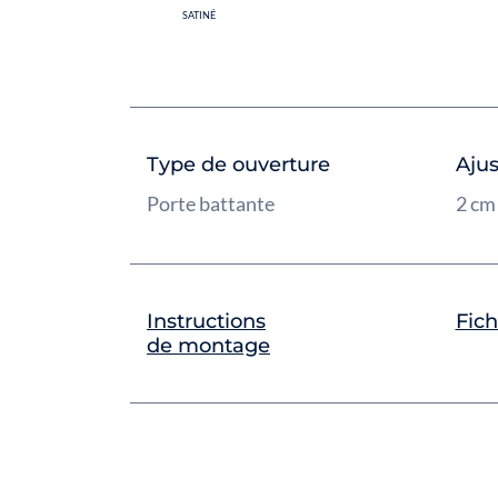
SATINÉ
Type de ouverture
Aju
Porte battante
2 c
Instructions
Fich
de montage