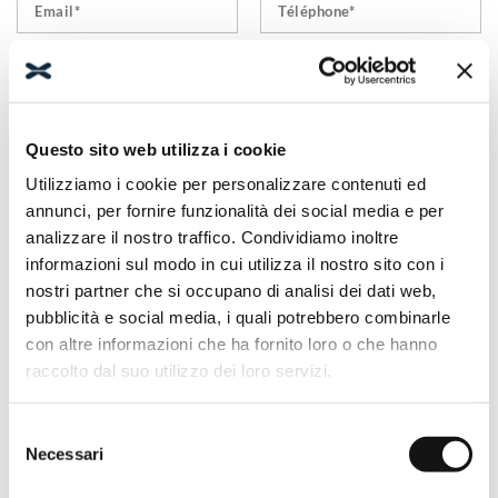
Questo sito web utilizza i cookie
Utilizziamo i cookie per personalizzare contenuti ed
annunci, per fornire funzionalità dei social media e per
analizzare il nostro traffico. Condividiamo inoltre
informazioni sul modo in cui utilizza il nostro sito con i
nostri partner che si occupano di analisi dei dati web,
Je déclare avoir lu et compris les informations disponibles sur le
pubblicità e social media, i quali potrebbero combinarle
lien
mentionné dans les articles 13 et 14 du GDPR 2016/679 et la
con altre informazioni che ha fornito loro o che hanno
législation nationale en vigueur.
raccolto dal suo utilizzo dei loro servizi.
Newsletter. Je déclare avoir lu et compris
les informations de la
newsletter
et j'autorise le traitement de mes données personnelles
Selezione
pour l'envoi de la newsletter informative, commerciale et
Necessari
del
promotionnelle, par e-mail. La fourniture de données à cette fin est
consenso