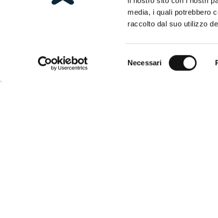
il nostro sito con i nostri 
media, i quali potrebbero 
raccolto dal suo utilizzo dei
Selezione
Necessari
del
consenso
TYPOL
Cabin
Via Leonardo Da Vinci, 2/A
Au des
baign
30020, Torre di Mosto (VE)
P.iva: 03409730276
Recev
R.E.A.: VE-305994
Comp
Baign