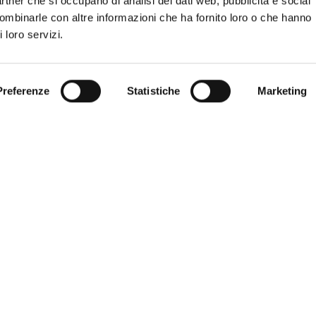
partner che si occupano di analisi dei dati web, pubblicità e social
combinarle con altre informazioni che ha fornito loro o che hanno
 loro servizi.
Preferenze
Statistiche
Marketing
OGIE
COLLECTIONS
e de douche
Bobox
Smart
Byblos
Cupr
sus de la
Lyra
Stone
Saia
Kubi
oire
Flat
Raso
Calamo
Evox
eurs de douche
Axia
Infinito
Oblique
Slim
léments
Cardine
Unico
Joy
oires