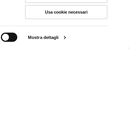
Usa cookie necessari
Mostra dettagli
ENVIRONNEMENTS DE
SALLE DE BAIN
o
Wall
Style contemporain
k
Light
Style rustique
Lago
Style moderne
Luxor
Style maison à la mer
Style espace bien-
être