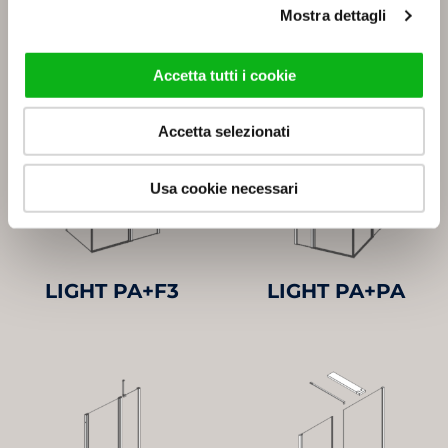
Mostra dettagli
LIGHT D1
LIGHT D2+D2
Accetta tutti i cookie
Accetta selezionati
Usa cookie necessari
LIGHT PA+F3
LIGHT PA+PA