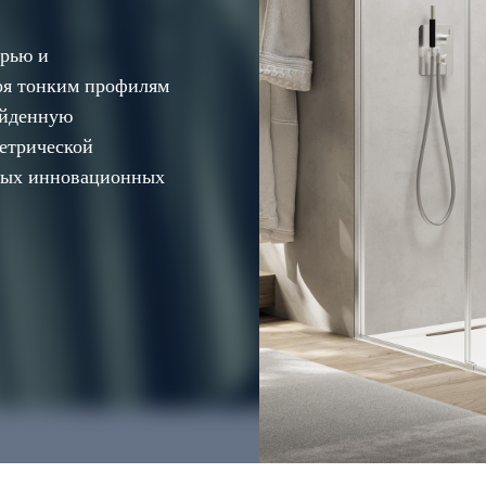
ерью и
ря тонким профилям
ойденную
метрической
амых инновационных