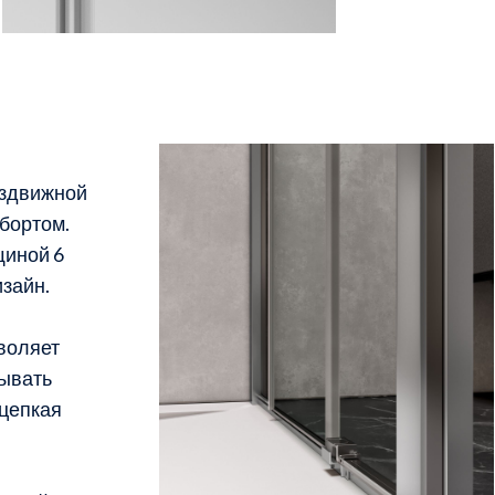
аздвижной
бортом.
щиной 6
изайн.
воляет
рывать
 цепкая