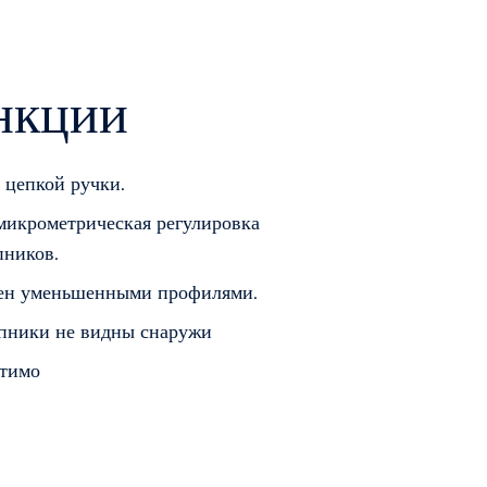
нкции
 цепкой ручки.
микрометрическая регулировка
ников.
н уменьшенными профилями.
ники не видны снаружи
тимо