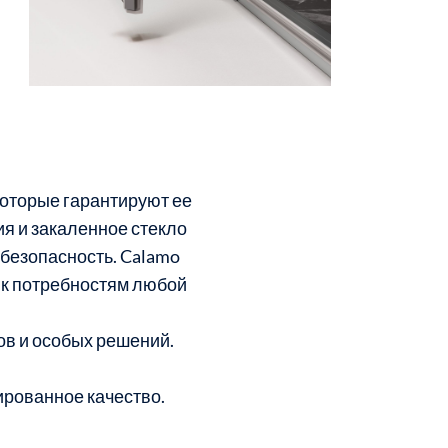
которые гарантируют ее
я и закаленное стекло
 безопасность. Calamo
 к потребностям любой
ов и особых решений.
ированное качество.