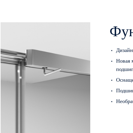
Фу
Дизайн
Новая 
подшип
Оснаще
Подшип
Необра