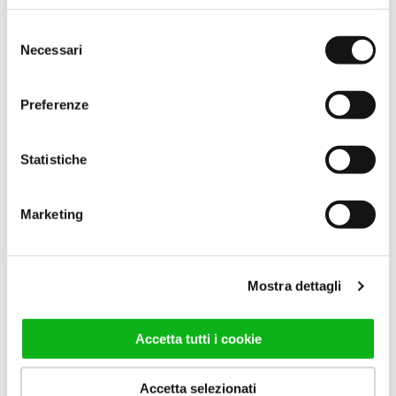
WALL F+AB
WALL OB
Selezione
Necessari
del
Угловая душевая кабина с
Душевая кабина Walk-in
consenso
распашной дверью,
поддерживается полкой
поддерживаемой душевой
Oblique.
Preferenze
лейкой Popeye.
ПЕРЕЙТИ К ПРОДУКТУ
ПЕРЕЙТИ К ПРОДУКТУ
Statistiche
Marketing
Mostra dettagli
Accetta tutti i cookie
Accetta selezionati